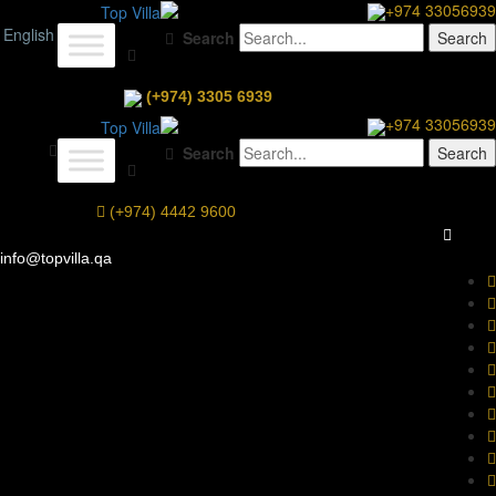
+974 33056939
English
Search
(+974) 3305 6939
+974 33056939
Search
(+974) 4442 9600
info@topvilla.qa