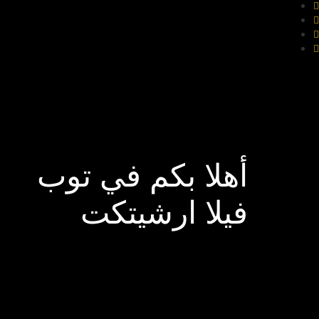
أهلا بكم في توب
فيلا ارشيتكت