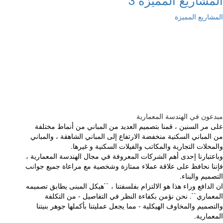
المشاريع المميزة
مبدعون في الهندسة المعمارية
على مر السنين ، قمنا بتصميم العديد من المباني من أنماط مختلفة
من المباني السكنية منخفضة الارتفاع إلى المباني الشاهقة ، والمباني
والمحلات التجارية والمكاتب والفيلات السكنية و غيرها.
وباعتبارنا إحدى أهم الشركات المعروفة في مجال الهندسة المعمارية ،
فإننا نحافظ على علاقة عملاء ممتازة وشخصية مع مراعاة جميع جوانب
التصميم والبناء.
ان الدافع وراء هذا هو الالتزام بفلسفتنا ، ``هيكل المبنى يطابق تصميمه
المعماري``. نحن نؤمن بكفاءة النظر في التفاصيل - من التكلفة
والتصميم والمخاوف الهيكلية - مما يجعل عمليتنا بأكملها جوهر بنيتنا
المعمارية.