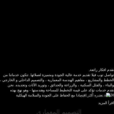
نقدم افكار رائعة,
تواصل توب فيلا تقديم خدمة عالية الجودة ومتميزة لعملائها. تتكون خدماتنا من
الخطط والمشاريع ، مفاهيم الهندسة المعمارية ، والتصميم الداخلي و الخارجي ،
والبناء ، والفلل السكنية ، والزراعة والحدائق ، وتوريد الأثاث وتجديده. نحن
نقدم خدمات تؤكد على قيمة التخطيط للمساحة وهندستها - وهو نهج بهذه
الأهمية نعتبره أكثر اقتصادا مع الحفاظ على الجودة والسلامة الهيكلية
01
اقرأ المزيد
التصميم المعماري